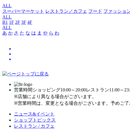
ALL
スーパーマーケット
レストラン／カフェ
フード
ファッショ
ALL
B1
1F
2F
3F
4F
ALL
あ
か
さ
た
な
は
ま
や
ら
わ
営業時間
ショッピング10:00～20:00
レストラン11:00～23:
※店舗により異なる場合がございます。
※営業時間は、変更となる場合がございます。予めご了
ニュース&イベント
ショップトピックス
レストラン / カフェ