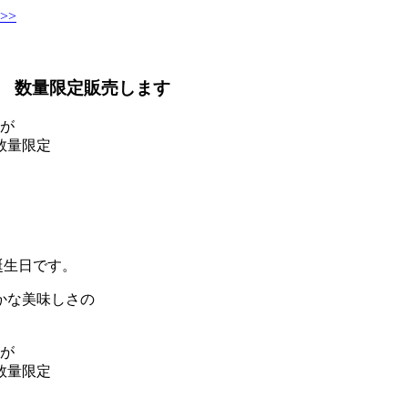
>>
 数量限定販売します
すが
数量限定
誕生日です。
かな美味しさの
すが
数量限定