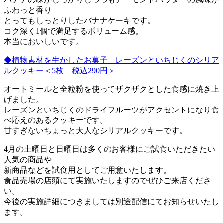
ふわっと香り
とってもしっとりしたバナナケーキです。
コク深く1個で満足するボリューム感。
本当においしいです。
◆植物素材を生かしたお菓子 レーズンといちじくのシリア
ルクッキー＜5枚 税込290円＞
オートミールと全粒粉を使ってザクザクとした食感に焼き上
げました。
レーズンといちじくのドライフルーツがアクセントになり食
べ応えのあるクッキーです。
甘すぎないちょっと大人なシリアルクッキーです。
4月の土曜日と日曜日は多くのお客様にご試食いただきたい
人気の商品や
新商品などを試食用としてご用意いたします。
食品売場の店頭にて実施いたしますのでぜひご来店くださ
い。
今後の実施詳細につきましては別途配信にてお知らせいたし
ます。