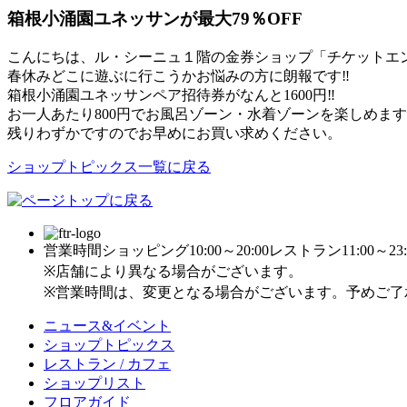
箱根小涌園ユネッサンが最大79％OFF
こんにちは、ル・シーニュ１階の金券ショップ「チケットエ
春休みどこに遊ぶに行こうかお悩みの方に朗報です‼
箱根小涌園ユネッサンペア招待券がなんと1600円‼
お一人あたり800円でお風呂ゾーン・水着ゾーンを楽しめま
残りわずかですのでお早めにお買い求めください。
ショップトピックス一覧に戻る
営業時間
ショッピング10:00～20:00
レストラン11:00～23:
※店舗により異なる場合がございます。
※営業時間は、変更となる場合がございます。予めご了
ニュース&イベント
ショップトピックス
レストラン / カフェ
ショップリスト
フロアガイド