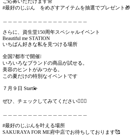
ご応募いただけます🌼
#最好のじぶん をめざすアイテムを抽選でプレゼント🎁
＿＿＿＿＿＿＿＿＿＿＿＿＿＿＿＿＿
さらに、資生堂150周年スペシャルイベント
Beautiful me STATION
いちばん好きな私を見つける場所
全国7都市で開催❕
いろいろなブランドの商品が試せる。
美容のヒントがみつかる。
この夏だけの特別なイベントです
７月９日 Start💫
ぜひ、チェックしてみてください🧏🏻‍♀️
＿＿＿＿＿＿＿＿＿＿＿＿＿＿＿＿＿
#最好のじぶんを叶える場所
SAKURAYA FOR ME府中店でお待ちしております🥰